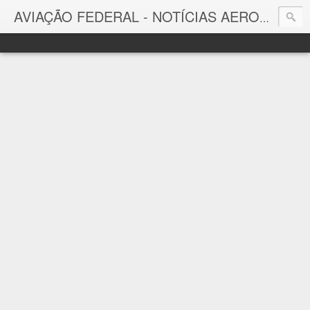
AVIAÇÃO FEDERAL - NOTÍCIAS AERONÁUTICAS & TECNOLOGIAS
Aviação Federal
Notícias Aeronáuticas do Brasil e do Mundo