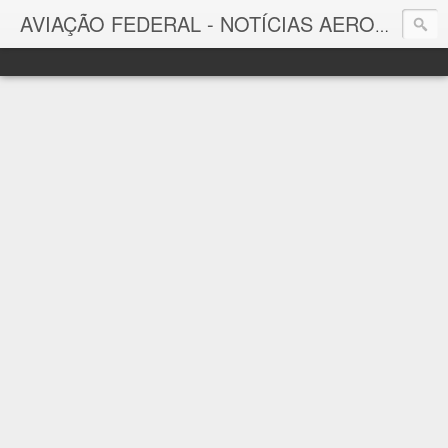
AVIAÇÃO FEDERAL - NOTÍCIAS AERONÁUTICAS & TECNOLOGIAS
Aviação Federal
Notícias Aeronáuticas do Brasil e do Mundo