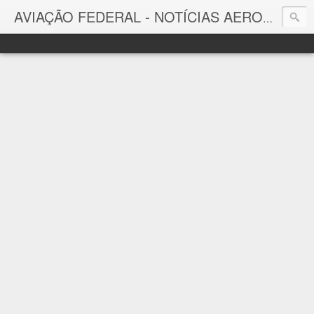
AVIAÇÃO FEDERAL - NOTÍCIAS AERONÁUTICAS & TECNOLOGIAS
Aviação Federal
Notícias Aeronáuticas do Brasil e do Mundo