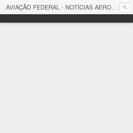
AVIAÇÃO FEDERAL - NOTÍCIAS AERONÁUTICAS & TECNOLOGIAS
Aviação Federal
Notícias Aeronáuticas do Brasil e do Mundo