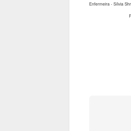
Enfermeira - Sílvia 
BRASÍLIA — Anunciados com pompa n
segundo governo Lula como uma gra
combate ao crime organizado, os veíc
tripulados (vants) da Polícia Federal 
desde fevereiro de 2016.
DEC
14