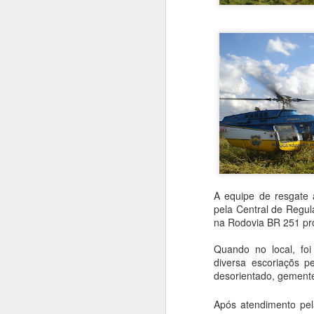
O presente artigo tem o objetivo de ab
terror no ar, as ações ilícitas que inter
segurança aérea, tripulantes, operador
violentas que estão contidas nesse tip
AUG
20
A equipe de resgate
pela Central de Regul
na Rodovia BR 251 pr
Quando no local, foi
diversa escoriaçõs pe
desorientado, gement
Após atendimento pela