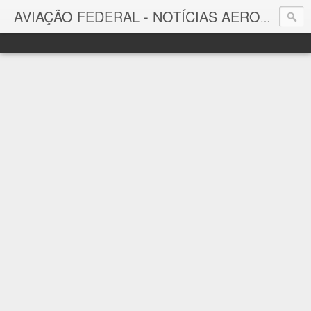
AVIAÇÃO FEDERAL - NOTÍCIAS AERONÁUTICAS & TECNOLOGIAS
Aviação Federal
Notícias Aeronáuticas do Brasil e do Mundo