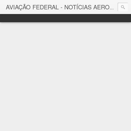
AVIAÇÃO FEDERAL - NOTÍCIAS AERONÁUTICAS & TECNOLOGIAS
Aviação Federal
Notícias Aeronáuticas do Brasil e do Mundo