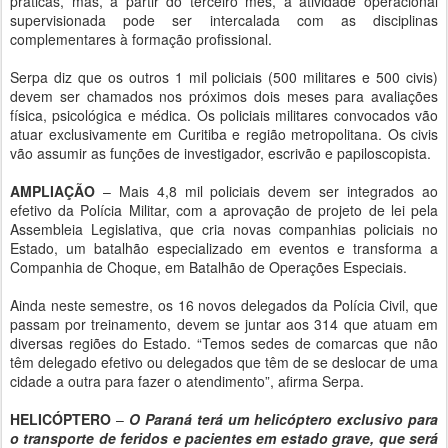
práticas, mas, a partir do terceiro mês, a atividade operacional
supervisionada pode ser intercalada com as disciplinas
complementares à formação profissional.
Serpa diz que os outros 1 mil policiais (500 militares e 500 civis)
devem ser chamados nos próximos dois meses para avaliações
física, psicológica e médica. Os policiais militares convocados vão
atuar exclusivamente em Curitiba e região metropolitana. Os civis
vão assumir as funções de investigador, escrivão e papiloscopista.
AMPLIAÇÃO
– Mais 4,8 mil policiais devem ser integrados ao
efetivo da Polícia Militar, com a aprovação de projeto de lei pela
Assembleia Legislativa, que cria novas companhias policiais no
Estado, um batalhão especializado em eventos e transforma a
Companhia de Choque, em Batalhão de Operações Especiais.
Ainda neste semestre, os 16 novos delegados da Polícia Civil, que
passam por treinamento, devem se juntar aos 314 que atuam em
diversas regiões do Estado. “Temos sedes de comarcas que não
têm delegado efetivo ou delegados que têm de se deslocar de uma
cidade a outra para fazer o atendimento”, afirma Serpa.
HELICÓPTERO
–
O Paraná terá um helicóptero exclusivo para
o transporte de feridos e pacientes em estado grave, que será