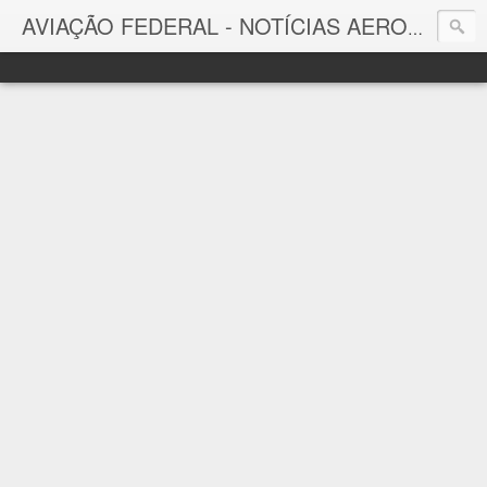
AVIAÇÃO FEDERAL - NOTÍCIAS AERONÁUTICAS & TECNOLOGIAS
Aviação Federal
Notícias Aeronáuticas do Brasil e do Mundo