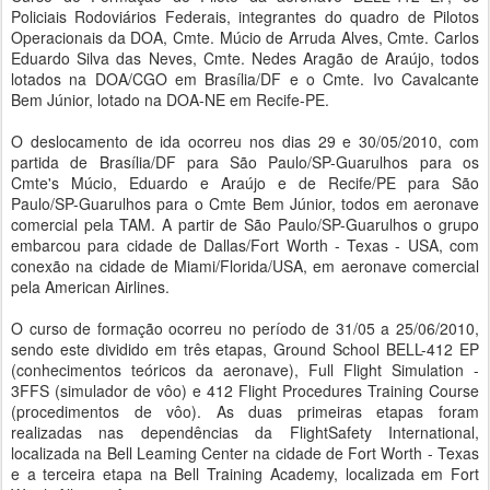
Policiais Rodoviários Federais, integrantes do quadro de Pilotos
Operacionais da DOA, Cmte. Múcio de Arruda Alves, Cmte. Carlos
Eduardo Silva das Neves, Cmte. Nedes Aragão de Araújo, todos
lotados na DOA/CGO em Brasília/DF e o Cmte. Ivo Cavalcante
Bem Júnior, lotado na DOA-NE em Recife-PE.
O deslocamento de ida ocorreu nos dias 29 e 30/05/2010, com
partida de Brasília/DF para São Paulo/SP-Guarulhos para os
Cmte's Múcio, Eduardo e Araújo e de Recife/PE para São
Paulo/SP-Guarulhos para o Cmte Bem Júnior, todos em aeronave
comercial pela TAM. A partir de São Paulo/SP-Guarulhos o grupo
embarcou para cidade de Dallas/Fort Worth - Texas - USA, com
conexão na cidade de Miami/Florida/USA, em aeronave comercial
pela American Airlines.
O curso de formação ocorreu no período de 31/05 a 25/06/2010,
sendo este dividido em três etapas, Ground School BELL-412 EP
(conhecimentos teóricos da aeronave), Full Flight Simulation -
3FFS (simulador de vôo) e 412 Flight Procedures Training Course
(procedimentos de vôo). As duas primeiras etapas foram
realizadas nas dependências da FlightSafety International,
localizada na Bell Leaming Center na cidade de Fort Worth - Texas
e a terceira etapa na Bell Training Academy, localizada em Fort