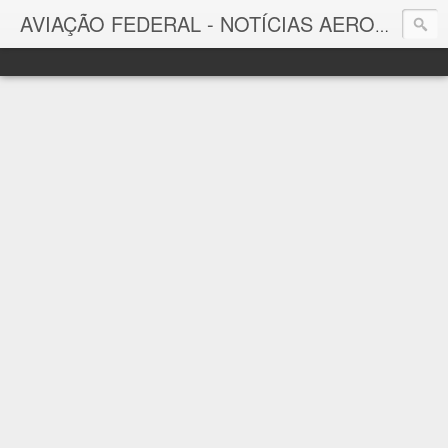
AVIAÇÃO FEDERAL - NOTÍCIAS AERONÁUTICAS & TECNOLOGIAS
Aviação Federal
Notícias Aeronáuticas do Brasil e do Mundo