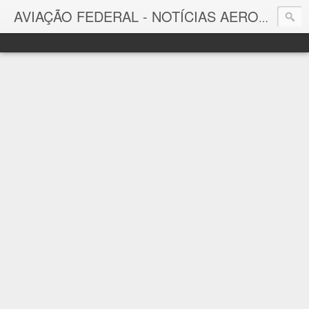
AVIAÇÃO FEDERAL - NOTÍCIAS AERONÁUTICAS & TECNOLOGIAS
Aviação Federal
Notícias Aeronáuticas do Brasil e do Mundo