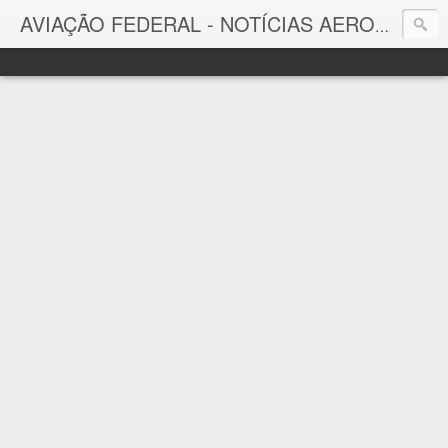
AVIAÇÃO FEDERAL - NOTÍCIAS AERONÁUTICAS & TECNOLOGIAS
Aviação Federal
Notícias Aeronáuticas do Brasil e do Mundo