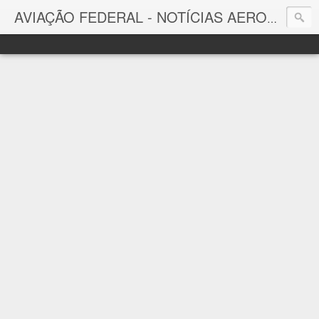
AVIAÇÃO FEDERAL - NOTÍCIAS AERONÁUTICAS & TECNOLOGIAS
Aviação Federal
Notícias Aeronáuticas do Brasil e do Mundo