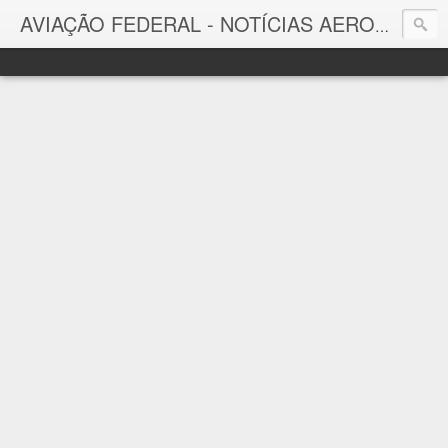
AVIAÇÃO FEDERAL - NOTÍCIAS AERONÁUTICAS & TECNOLOGIAS
Aviação Federal
Notícias Aeronáuticas do Brasil e do Mundo