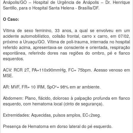
Anápolis/GO – Hospital de Urgência de Anápolis – Dr. Henrique
Santillo, para o Hospital Santa Helena - Brasília/DF.
O Caso:
Vítima de sexo feminino, 33 anos, a qual se envolveu em um
acidente automobilístico, colisão frontal, carro x carro, em 07/02,
próximo a Uruaçu/GO. Vítima de poli-trauma, internada no hospital
referido acima, apresentava-se consciente e orientada, respiração
espontânea, referindo dores nas regiões do ombro, pé e flanco
esquerdos.
ACV: RCR 2T, PA=110x90mmHg, FC= 75bpm. Acesso venoso em
MSE.
AR: MVF, FR= 10 IRM, SpO²= 98% em ar ambiente.
Abdomem: Plano, flácido, doloroso à palpação profunda em flanco
esquerdo, com hematoma local (cinto de segurança).
Extremidades: Aquecidas, pulsos amplos, EC<2seg.
Presença de Hematoma em dorso lateral do pé esquerdo.