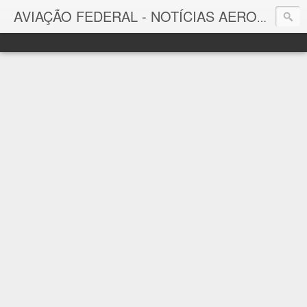
AVIAÇÃO FEDERAL - NOTÍCIAS AERONÁUTICAS & TECNOLOGIAS
Aviação Federal
Notícias Aeronáuticas do Brasil e do Mundo