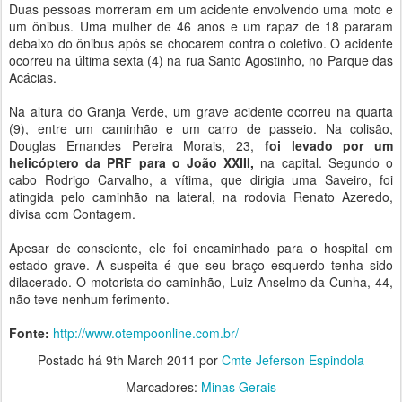
Duas pessoas morreram em um acidente envolvendo uma moto e
um ônibus. Uma mulher de 46 anos e um rapaz de 18 pararam
debaixo do ônibus após se chocarem contra o coletivo. O acidente
ocorreu na última sexta (4) na rua Santo Agostinho, no Parque das
Acácias.
Na altura do Granja Verde, um grave acidente ocorreu na quarta
(9), entre um caminhão e um carro de passeio. Na colisão,
Douglas Ernandes Pereira Morais, 23,
foi levado por um
helicóptero da PRF para o João XXIII,
na capital. Segundo o
cabo Rodrigo Carvalho, a vítima, que dirigia uma Saveiro, foi
atingida pelo caminhão na lateral, na rodovia Renato Azeredo,
divisa com Contagem.
Apesar de consciente, ele foi encaminhado para o hospital em
estado grave. A suspeita é que seu braço esquerdo tenha sido
dilacerado. O motorista do caminhão, Luiz Anselmo da Cunha, 44,
não teve nenhum ferimento.
Fonte:
http://www.otempoonline.com.br/
Postado há
9th March 2011
por
Cmte Jeferson Espindola
Marcadores:
Minas Gerais