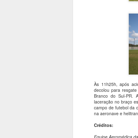
O presente artigo tem o objetivo de ab
terror no ar, as ações ilícitas que inter
segurança aérea, tripulantes, operador
violentas que estão contidas nesse tip
AUG
20
Às 11h25h,
após ac
decolou para resgate 
Branco do Sul-PR. A
laceração no braço e
campo de futebol da c
na aeronave e helitra
Créditos:
Equipe Aeromédica da