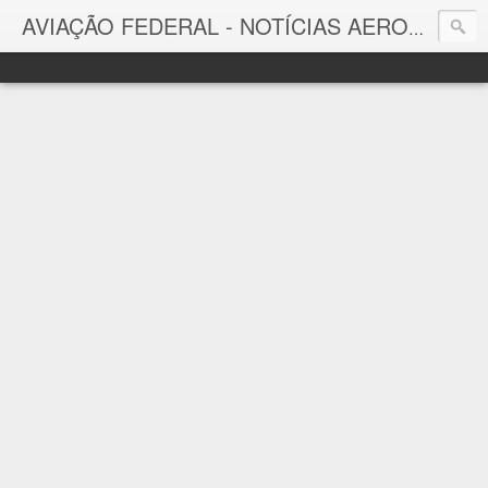
AVIAÇÃO FEDERAL - NOTÍCIAS AERONÁUTICAS & TECNOLOGIAS
Aviação Federal
Notícias Aeronáuticas do Brasil e do Mundo