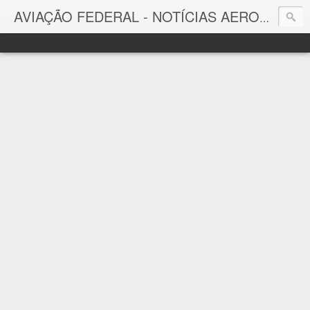
AVIAÇÃO FEDERAL - NOTÍCIAS AERONÁUTICAS & TECNOLOGIAS
Aviação Federal
Notícias Aeronáuticas do Brasil e do Mundo