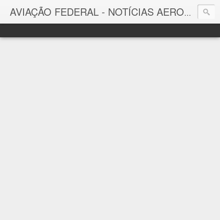
AVIAÇÃO FEDERAL - NOTÍCIAS AERONÁUTICAS & TECNOLOGIAS
Aviação Federal
Notícias Aeronáuticas do Brasil e do Mundo