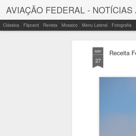
AVIAÇÃO FEDERAL - NOTÍCIA
Clássica
Flipcard
Revista
Mosaico
Menu Lateral
Fotografia
JUL
Notícias
31
Receita F
MAY
27