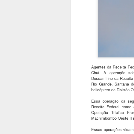
O presente artigo tem o objetivo de ab
terror no ar, as ações ilícitas que inter
segurança aérea, tripulantes, operador
violentas que estão contidas nesse tip
AUG
20
Agentes da Receita Fede
Chuí. A operação so
Descaminho da Receita 
Rio Grande, Santana d
helicóptero da Divisão 
Essa operação da seg
Receita Federal como 
Operação Tríplice Fr
Machimbombo Oeste II n
Essas operações visam o