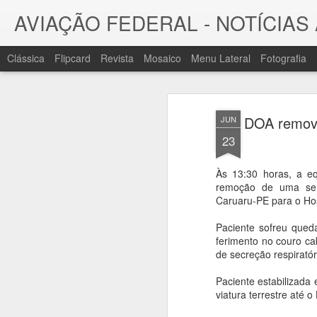
AVIAÇÃO FEDERAL - NOTÍCIA
Clássica
Flipcard
Revista
Mosaico
Menu Lateral
Fotografia
JUL
Notícias
31
DOA remove
JUN
23
Às 13:30 horas, a eq
remoção de uma sen
Caruaru-PE para o Ho
Paciente sofreu queda
ferimento no couro ca
de secreção respirató
Paciente estabilizada
viatura terrestre até 