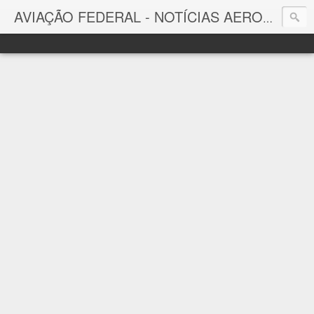
AVIAÇÃO FEDERAL - NOTÍCIAS AERONÁUTICAS & TECNOLOGIAS
Aviação Federal
Notícias Aeronáuticas do Brasil e do Mundo