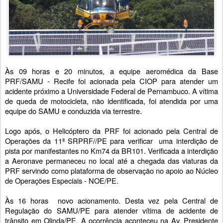
Às 09 horas e 20 minutos, a equipe aeromédica da Base
PRF/SAMU - Recife foi acionada pela CIOP para atender um
acidente próximo a Universidade Federal de Pernambuco. A vítima
de queda de motocicleta, não identificada, foi atendida por uma
equipe do SAMU e conduzida via terrestre.
Logo após, o Helicóptero da PRF foi acionado pela Central de
Operações da 11ª SRPRF//PE para verificar uma interdição de
pista por manifestantes no Km74 da BR101. Verificada a interdição
a Aeronave permaneceu no local até a chegada das viaturas da
PRF servindo como plataforma de observação no apoio ao Núcleo
de Operações Especiais - NOE/PE.
Às 16 horas novo acionamento. Desta vez pela Central de
Regulação do SAMU/PE para atender vítima de acidente de
trânsito em Olinda/PE. A ocorrência aconteceu na Av. Presidente