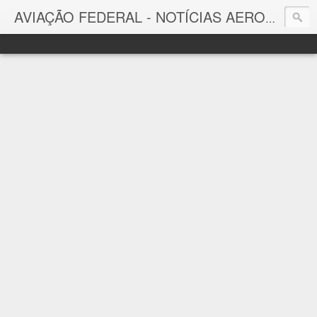
AVIAÇÃO FEDERAL - NOTÍCIAS AERONÁUTICAS & TECNOLOGIAS
Aviação Federal
Notícias Aeronáuticas do Brasil e do Mundo