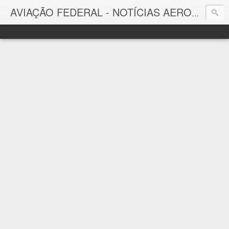
AVIAÇÃO FEDERAL - NOTÍCIAS AERONÁUTICAS & TECNOLOGIAS
Aviação Federal
Notícias Aeronáuticas do Brasil e do Mundo