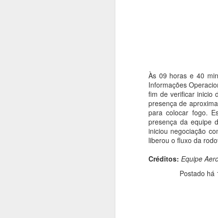
O presente artigo tem o objetivo de ab
terror no ar, as ações ilícitas que inter
segurança aérea, tripulantes, operador
violentas que estão contidas nesse tip
Às 09 horas e 40 minu
Informações Operacio
AUG
fim de verificar inici
20
presença de aproxima
para colocar fogo. Es
presença da equipe d
iniciou negociação c
liberou o fluxo da rodo
Créditos:
Equipe Aer
Postado há