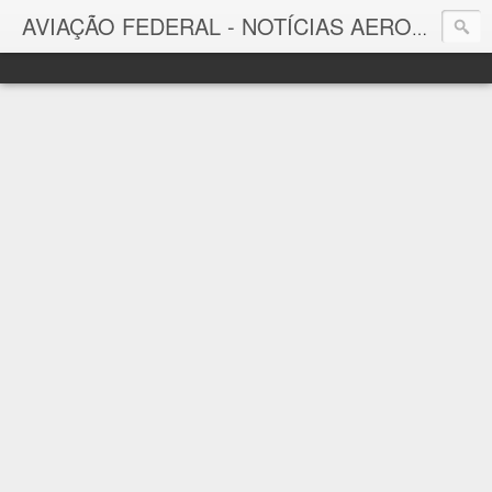
AVIAÇÃO FEDERAL - NOTÍCIAS AERONÁUTICAS & TECNOLOGIAS
Aviação Federal
Notícias Aeronáuticas do Brasil e do Mundo