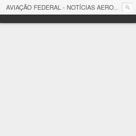
AVIAÇÃO FEDERAL - NOTÍCIAS AERONÁUTICAS & TECNOLOGIAS
Aviação Federal
Notícias Aeronáuticas do Brasil e do Mundo