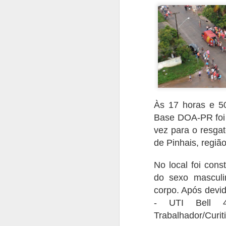
O presente artigo tem o objetivo de ab
terror no ar, as ações ilícitas que inter
segurança aérea, tripulantes, operador
violentas que estão contidas nesse tip
AUG
20
Às 17 horas e 5
Base DOA-PR foi 
vez para o resga
de Pinhais, regiã
No local foi con
do sexo masculi
corpo. Após devi
- UTI Bell 4
Trabalhador/Curit