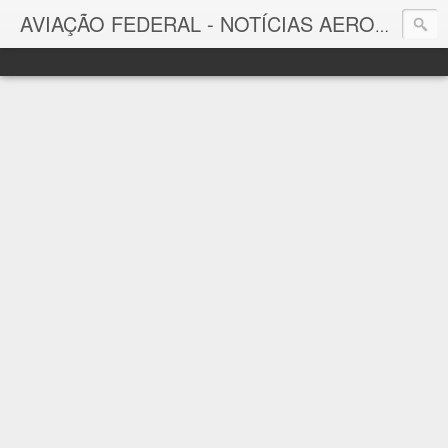
AVIAÇÃO FEDERAL - NOTÍCIAS AERONÁUTICAS & TECNOLOGIAS
Aviação Federal
Notícias Aeronáuticas do Brasil e do Mundo