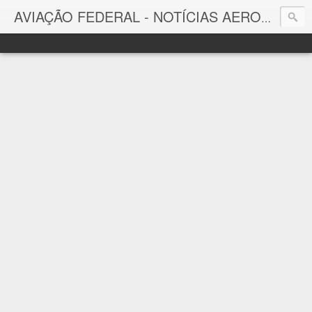
AVIAÇÃO FEDERAL - NOTÍCIAS AERONÁUTICAS & TECNOLOGIAS
Aviação Federal
Notícias Aeronáuticas do Brasil e do Mundo