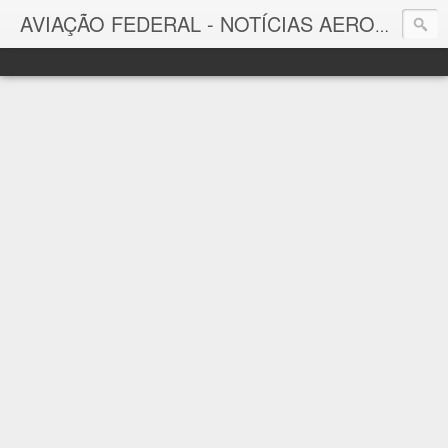
AVIAÇÃO FEDERAL - NOTÍCIAS AERONÁUTICAS & TECNOLOGIAS
Aviação Federal
Notícias Aeronáuticas do Brasil e do Mundo