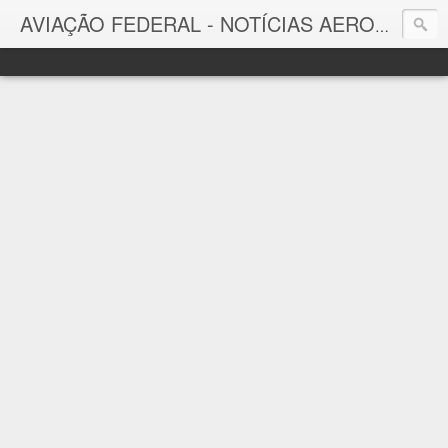
AVIAÇÃO FEDERAL - NOTÍCIAS AERONÁUTICAS & TECNOLOGIAS
Aviação Federal
Notícias Aeronáuticas do Brasil e do Mundo