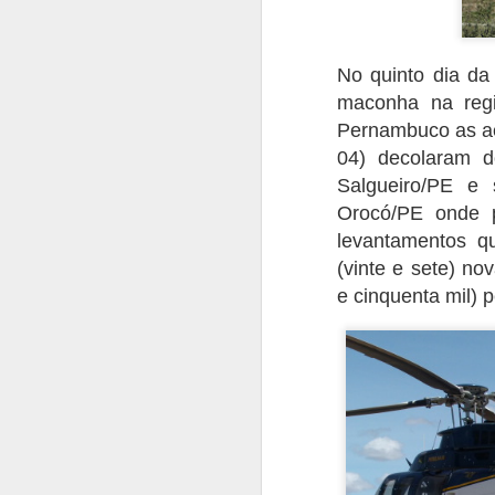
O presente artigo tem o objetivo de ab
terror no ar, as ações ilícitas que inter
No quinto dia da
segurança aérea, tripulantes, operador
violentas que estão contidas nesse tip
maconha na reg
Pernambuco as a
04) decolaram d
Salgueiro/PE e 
AUG
Orocó/PE onde p
20
levantamentos qu
(vinte e sete) n
e cinquenta mil) 