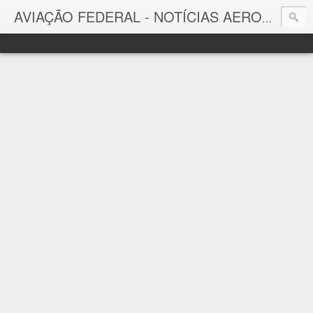
AVIAÇÃO FEDERAL - NOTÍCIAS AERONÁUTICAS & TECNOLOGIAS
Aviação Federal
Notícias Aeronáuticas do Brasil e do Mundo