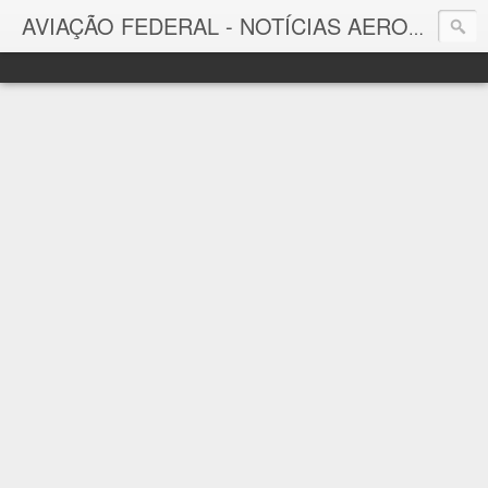
AVIAÇÃO FEDERAL - NOTÍCIAS AERONÁUTICAS & TECNOLOGIAS
Aviação Federal
Notícias Aeronáuticas do Brasil e do Mundo