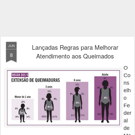
Lançadas Regras para Melhorar
JUN
8
Atendimento aos Queimados
O
Co
ns
elh
o
Fe
der
al
de