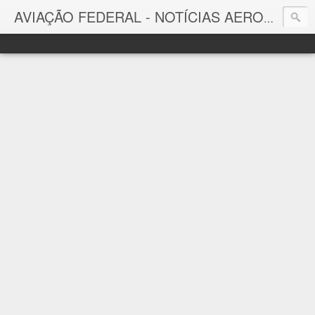
AVIAÇÃO FEDERAL - NOTÍCIAS AERONÁUTICAS & TECNOLOGIAS
Aviação Federal
Notícias Aeronáuticas do Brasil e do Mundo