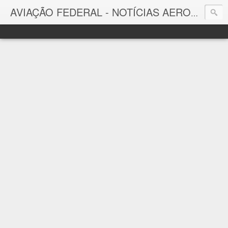
AVIAÇÃO FEDERAL - NOTÍCIAS AERONÁUTICAS & TECNOLOGIAS
Aviação Federal
Notícias Aeronáuticas do Brasil e do Mundo