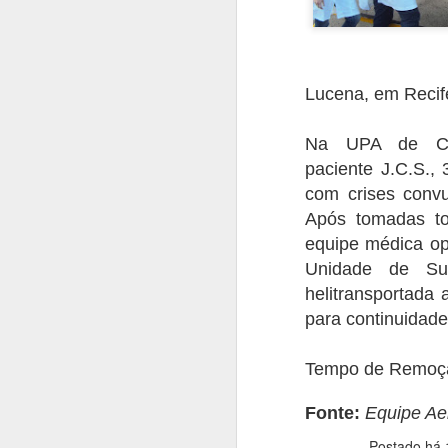
O presente artigo tem o objetivo de ab
terror no ar, as ações ilícitas que inter
segurança aérea, tripulantes, operador
violentas que estão contidas nesse tip
Lucena, em Recif
Na UPA de Car
paciente
J.C.S.,
AUG
com crises convu
20
Após tomadas to
equipe médica op
Unidade de Sup
helitransportada
para continuidade
Tempo de Remoçã
Fonte:
Equipe Ae
Postado há