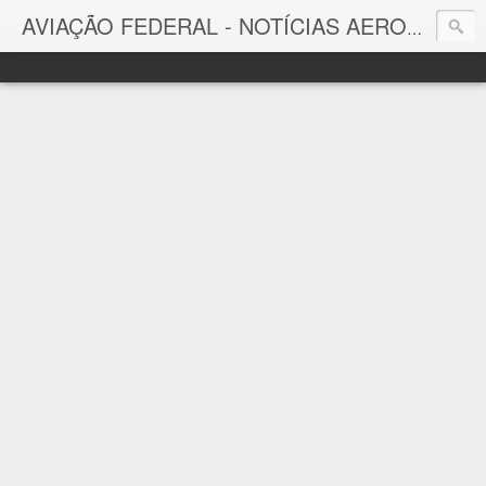
AVIAÇÃO FEDERAL - NOTÍCIAS AERONÁUTICAS & TECNOLOGIAS
Aviação Federal
Notícias Aeronáuticas do Brasil e do Mundo