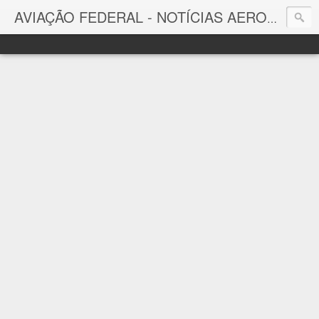
AVIAÇÃO FEDERAL - NOTÍCIAS AERONÁUTICAS & TECNOLOGIAS
Aviação Federal
Notícias Aeronáuticas do Brasil e do Mundo