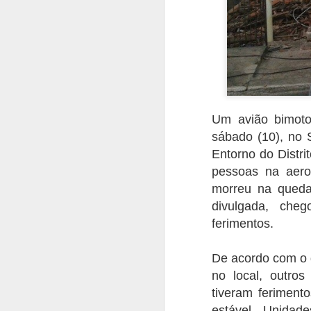
O presente artigo tem o objetivo de ab
terror no ar, as ações ilícitas que inter
segurança aérea, tripulantes, operador
violentas que estão contidas nesse tip
Um avião bimoto
AUG
sábado (10), no 
20
Entorno do Distri
pessoas na aero
morreu na queda
divulgada, che
ferimentos.
De acordo com o 
no local, outro
tiveram feriment
estável. Unida