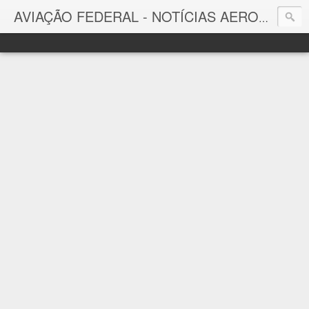
AVIAÇÃO FEDERAL - NOTÍCIAS AERONÁUTICAS & TECNOLOGIAS
Aviação Federal
Notícias Aeronáuticas do Brasil e do Mundo