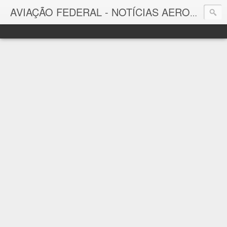
AVIAÇÃO FEDERAL - NOTÍCIAS AERONÁUTICAS & TECNOLOGIAS
Aviação Federal
Notícias Aeronáuticas do Brasil e do Mundo